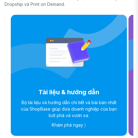
Dropship và Print on Demand.
Tài liệu & hướng dẫn
Bộ tài liệu và hướng dẫn chi tiết và bài bản nhất
của ShopBase giúp đưa doanh nghiệp của bạn
bứt phá và vươn xa.
Khám phá ngay 〉