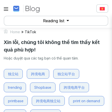
Reading list
»
Home
TikTok
Xin lỗi, chúng tôi không thể tìm thấy kết
quả phù hợp!
Hoặc duyệt qua các tag bạn có thể quan tâm.
独立站
跨境电商
独立站平台
trending
Shopbase
跨境电商平台
printbase
跨境电商独立站
print on demand