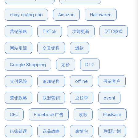
chạy quảng cáo
Amazon
Halloween
营销策略
TikTok
功能更新
DTC模式
网站引流
交叉销售
爆款
Google Shopping
定价
DTC
支付风险
追加销售
offline
保留客户
营销政略
联盟营销
返校季
event
GEC
Facebook广告
收款
PlusBase
结账错误
选品政略
表情包
联盟计划