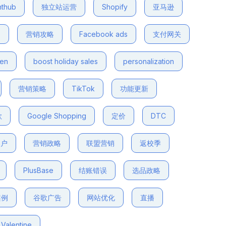
nthub
独立站运营
Shopify
亚马逊
s
营销攻略
Facebook ads
支付网关
den
boost holiday sales
personalization
营销策略
TikTok
功能更新
款
Google Shopping
定价
DTC
客户
营销政略
联盟营销
返校季
PlusBase
结账错误
选品政略
案例
谷歌广告
网站优化
直播
Valentine