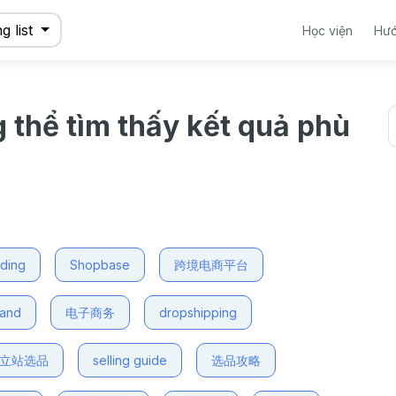
g list
Học viện
Hướ
g thể tìm thấy kết quả phù
nding
Shopbase
跨境电商平台
mand
电子商务
dropshipping
立站选品
selling guide
选品攻略