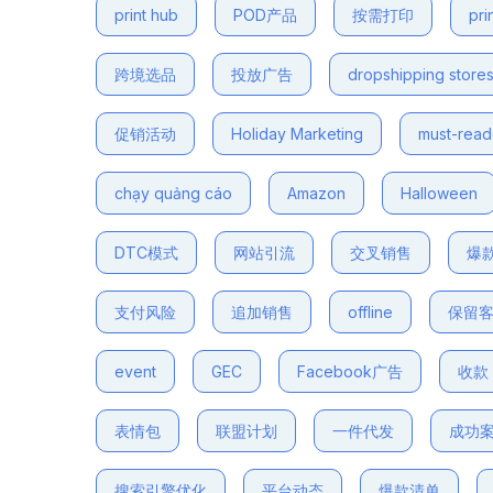
print hub
POD产品
按需打印
pri
跨境选品
投放广告
dropshipping store
促销活动
Holiday Marketing
must-rea
chạy quảng cáo
Amazon
Halloween
DTC模式
网站引流
交叉销售
爆
支付风险
追加销售
offline
保留
event
GEC
Facebook广告
收款
表情包
联盟计划
一件代发
成功
搜索引擎优化
平台动态
爆款清单