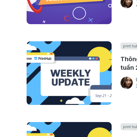
print hu
Thông
tuần 
print hu