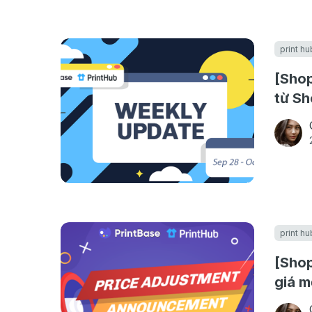
print hu
[Shop
từ Sh
04/1
print hu
[Shop
giá m