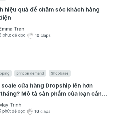
h hiệu quả để chăm sóc khách hàng
diện
Emma Tran
6
phút để đọc
10
claps
pping
print on demand
Shopbase
scale cửa hàng Dropship lên hơn
tháng? Mô tả sản phẩm của bạn cần
có những yếu tố sau
May Trinh
5
phút để đọc
10
claps