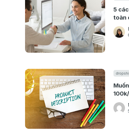
5 các
toàn 
dropshi
Muốn 
100k/
phải 