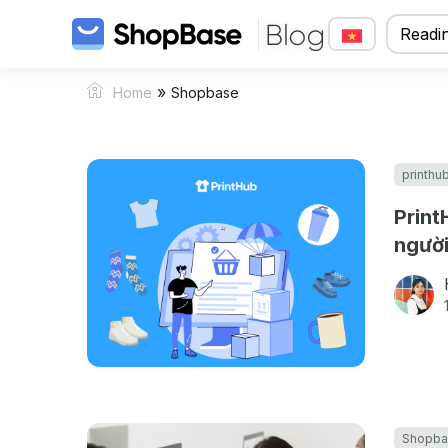
Readin
»
Home
Shopbase
printhu
Print
người
Shopba