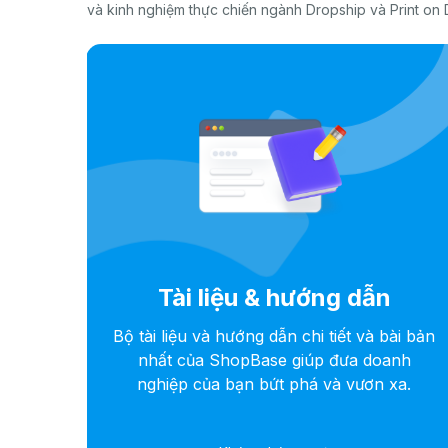
và kinh nghiệm thực chiến ngành Dropship và Print on
Tài liệu & hướng dẫn
 kết
Bộ tài liệu và hướng dẫn chi tiết và bài bản
ỗi sự
nhất của ShopBase giúp đưa doanh
e
nghiệp của bạn bứt phá và vươn xa.