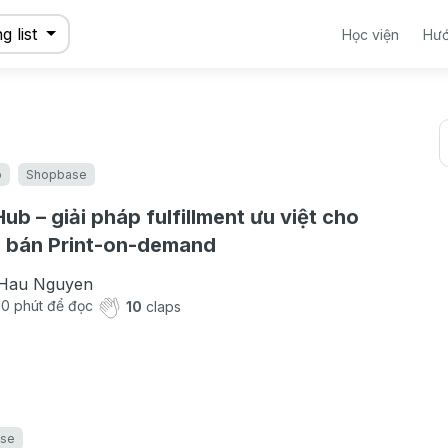
g list
Học viện
Hướ
b
Shopbase
Hub – giải pháp fulfillment ưu việt cho
 bán Print-on-demand
Hau Nguyen
10
phút để đọc
10
claps
se