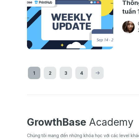
Thông
tuần 
1
2
3
4
GrowthBase
Academy
Chúng tôi mang đến những khóa học với các level khác