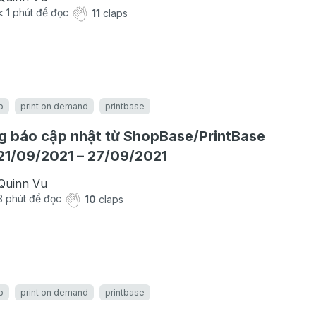
< 1
phút để đọc
11
claps
b
print on demand
printbase
 báo cập nhật từ ShopBase/PrintBase
21/09/2021 – 27/09/2021
Quinn Vu
3
phút để đọc
10
claps
b
print on demand
printbase