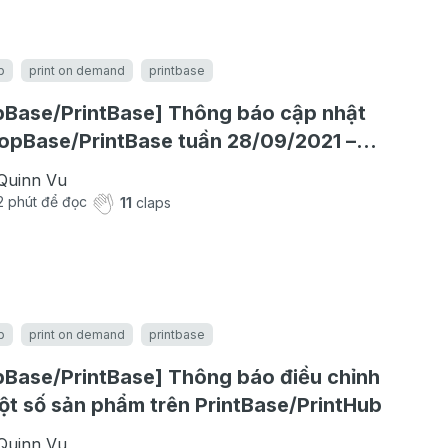
b
print on demand
printbase
Base/PrintBase] Thông báo cập nhật
opBase/PrintBase tuần 28/09/2021 –
0/2021
Quinn Vu
2
phút để đọc
11
claps
b
print on demand
printbase
Base/PrintBase] Thông báo điều chỉnh
ột số sản phẩm trên PrintBase/PrintHub
Quinn Vu