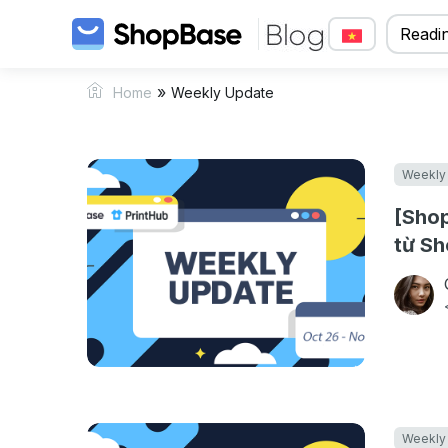
Readin
»
Home
Weekly Update
Weekly
[Shop
từ Sh
01/11
Weekly