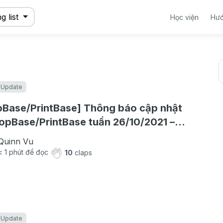
g list
Học viện
Hướ
 Update
Base/PrintBase] Thông báo cập nhật
opBase/PrintBase tuần 26/10/2021 –
/2021
Quinn Vu
< 1
phút để đọc
10
claps
 Update