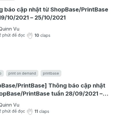
 báo cập nhật từ ShopBase/PrintBase
19/10/2021 – 25/10/2021
Quinn Vu
2
phút để đọc
10
claps
b
print on demand
printbase
Base/PrintBase] Thông báo cập nhật
opBase/PrintBase tuần 28/09/2021 –
0/2021
Quinn Vu
2
phút để đọc
11
claps