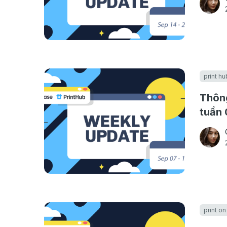
print hu
Thông
tuần 
print o