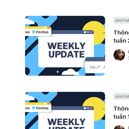
print hu
Thông
tuần 
print hu
Thông
tuần 