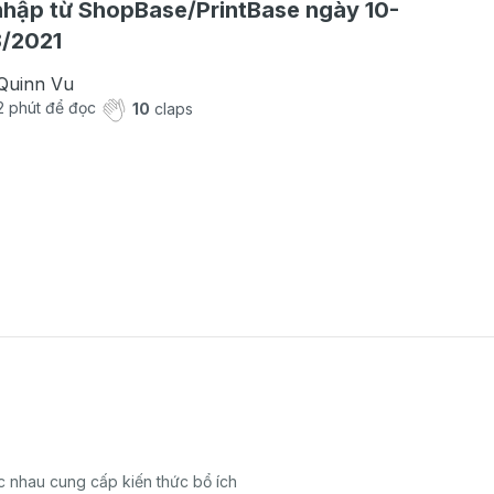
hập từ ShopBase/PrintBase ngày 10-
8/2021
Quinn Vu
2
phút để đọc
10
claps
 nhau cung cấp kiến thức bổ ích