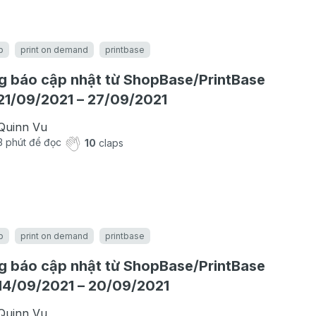
b
print on demand
printbase
 báo cập nhật từ ShopBase/PrintBase
21/09/2021 – 27/09/2021
Quinn Vu
3
phút để đọc
10
claps
b
print on demand
printbase
 báo cập nhật từ ShopBase/PrintBase
14/09/2021 – 20/09/2021
Quinn Vu