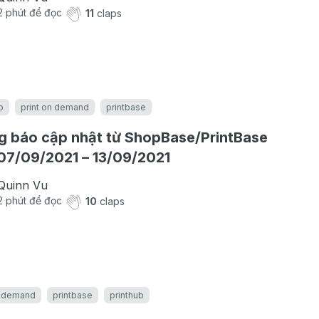
2
phút để đọc
11
claps
b
print on demand
printbase
 báo cập nhật từ ShopBase/PrintBase
07/09/2021 – 13/09/2021
Quinn Vu
2
phút để đọc
10
claps
n demand
printbase
printhub