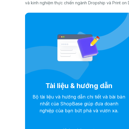
và kinh nghiệm thực chiến ngành Dropship và Print on
Tài liệu & hướng dẫn
 kết
Bộ tài liệu và hướng dẫn chi tiết và bài bản
ỗi sự
nhất của ShopBase giúp đưa doanh
e
nghiệp của bạn bứt phá và vươn xa.