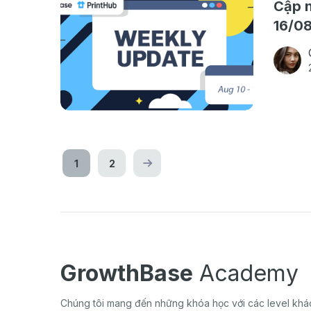
Cập n
16/0
1
2
GrowthBase
Academy
Chúng tôi mang đến những khóa học với các level khác