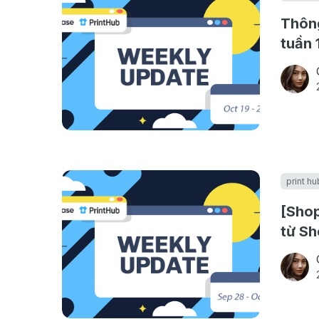
Thông
tuần 
print hu
[Shop
từ Sh
04/1