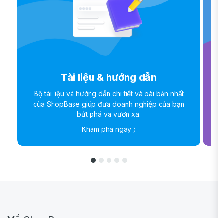
Tài liệu & hướng dẫn
Bộ tài liệu và hướng dẫn chi tiết và bài bản nhất
của ShopBase giúp đưa doanh nghiệp của bạn
bứt phá và vươn xa.
Khám phá ngay 〉