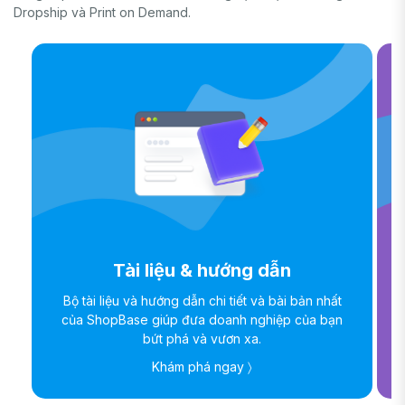
Dropship và Print on Demand.
Tài liệu & hướng dẫn
Bộ tài liệu và hướng dẫn chi tiết và bài bản nhất
của ShopBase giúp đưa doanh nghiệp của bạn
bứt phá và vươn xa.
Khám phá ngay 〉