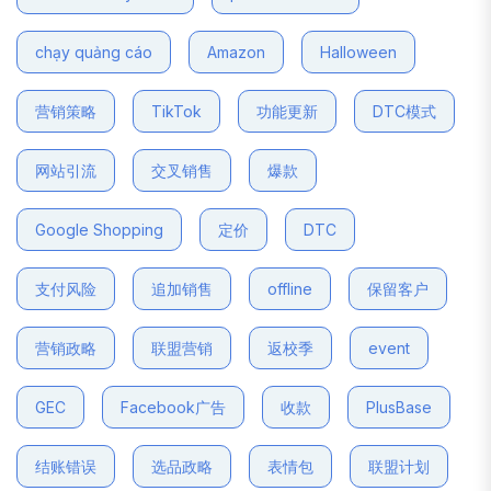
chạy quảng cáo
Amazon
Halloween
营销策略
TikTok
功能更新
DTC模式
网站引流
交叉销售
爆款
Google Shopping
定价
DTC
支付风险
追加销售
offline
保留客户
营销政略
联盟营销
返校季
event
GEC
Facebook广告
收款
PlusBase
结账错误
选品政略
表情包
联盟计划