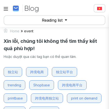
Reading list
»
Home
event
Xin lỗi, chúng tôi không thể tìm thấy kết
quả phù hợp!
Hoặc duyệt qua các tag bạn có thể quan tâm.
独立站
跨境电商
独立站平台
trending
Shopbase
跨境电商平台
printbase
跨境电商独立站
print on demand