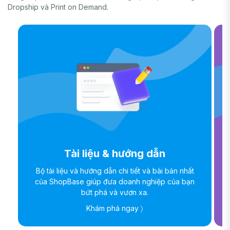
Dropship và Print on Demand.
Tài liệu & hướng dẫn
Bộ tài liệu và hướng dẫn chi tiết và bài bản nhất
của ShopBase giúp đưa doanh nghiệp của bạn
bứt phá và vươn xa.
Khám phá ngay 〉