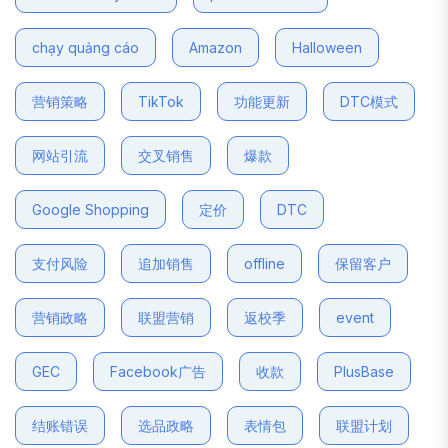
chạy quảng cáo
Amazon
Halloween
营销策略
TikTok
功能更新
DTC模式
网站引流
交叉销售
爆款
Google Shopping
定价
DTC
支付风险
追加销售
offline
保留客户
营销政略
联盟营销
返校季
event
GEC
Facebook广告
收款
PlusBase
结账错误
选品政略
表情包
联盟计划