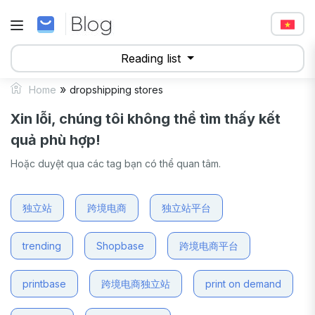
Reading list
»
Home
dropshipping stores
Xin lỗi, chúng tôi không thể tìm thấy kết
quả phù hợp!
Hoặc duyệt qua các tag bạn có thể quan tâm.
独立站
跨境电商
独立站平台
trending
Shopbase
跨境电商平台
printbase
跨境电商独立站
print on demand