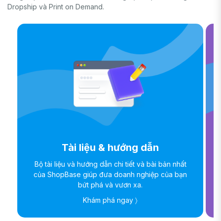
Dropship và Print on Demand.
Tài liệu & hướng dẫn
Bộ tài liệu và hướng dẫn chi tiết và bài bản nhất
của ShopBase giúp đưa doanh nghiệp của bạn
bứt phá và vươn xa.
Khám phá ngay 〉