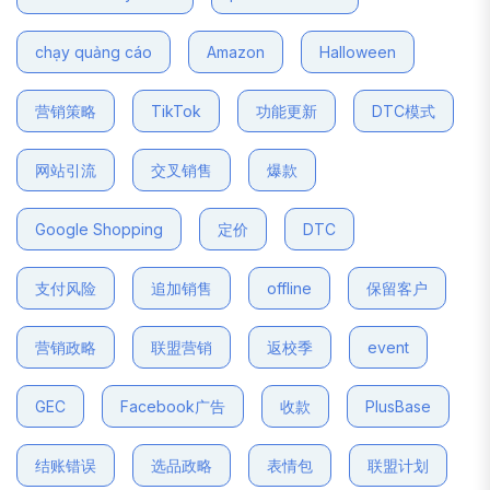
chạy quảng cáo
Amazon
Halloween
营销策略
TikTok
功能更新
DTC模式
网站引流
交叉销售
爆款
Google Shopping
定价
DTC
支付风险
追加销售
offline
保留客户
营销政略
联盟营销
返校季
event
GEC
Facebook广告
收款
PlusBase
结账错误
选品政略
表情包
联盟计划