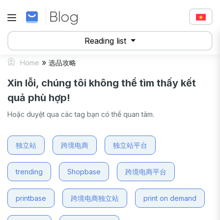
Reading list
»
Home
选品攻略
Xin lỗi, chúng tôi không thể tìm thấy kết
quả phù hợp!
Hoặc duyệt qua các tag bạn có thể quan tâm.
独立站
跨境电商
独立站平台
trending
Shopbase
跨境电商平台
printbase
跨境电商独立站
print on demand