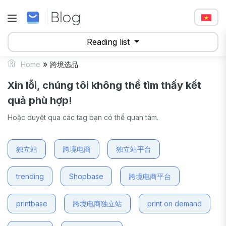
Reading list
»
Home
跨境选品
Xin lỗi, chúng tôi không thể tìm thấy kết
quả phù hợp!
Hoặc duyệt qua các tag bạn có thể quan tâm.
独立站
跨境电商
独立站平台
trending
Shopbase
跨境电商平台
printbase
跨境电商独立站
print on demand