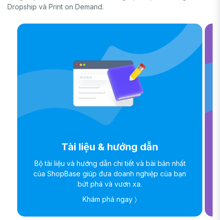
Dropship và Print on Demand.
Tài liệu & hướng dẫn
Bộ tài liệu và hướng dẫn chi tiết và bài bản nhất
của ShopBase giúp đưa doanh nghiệp của bạn
bứt phá và vươn xa.
Khám phá ngay 〉