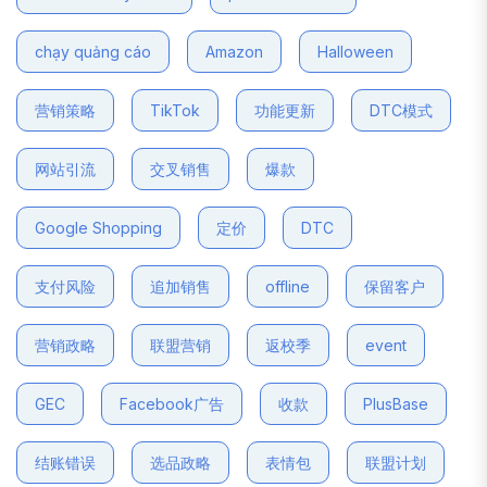
chạy quảng cáo
Amazon
Halloween
营销策略
TikTok
功能更新
DTC模式
网站引流
交叉销售
爆款
Google Shopping
定价
DTC
支付风险
追加销售
offline
保留客户
营销政略
联盟营销
返校季
event
GEC
Facebook广告
收款
PlusBase
结账错误
选品政略
表情包
联盟计划