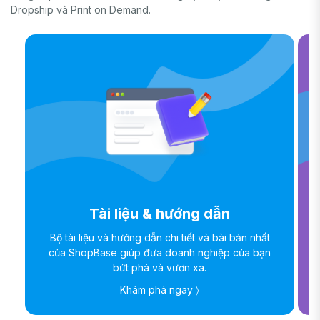
Dropship và Print on Demand.
Tài liệu & hướng dẫn
Bộ tài liệu và hướng dẫn chi tiết và bài bản nhất
của ShopBase giúp đưa doanh nghiệp của bạn
bứt phá và vươn xa.
Khám phá ngay 〉