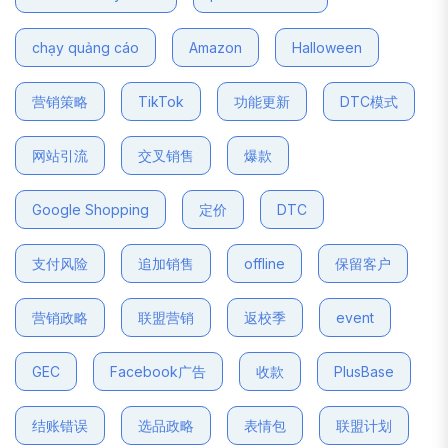
chạy quảng cáo
Amazon
Halloween
营销策略
TikTok
功能更新
DTC模式
网站引流
交叉销售
爆款
Google Shopping
定价
DTC
支付风险
追加销售
offline
保留客户
营销政略
联盟营销
返校季
event
GEC
Facebook广告
收款
PlusBase
结账错误
选品政略
表情包
联盟计划