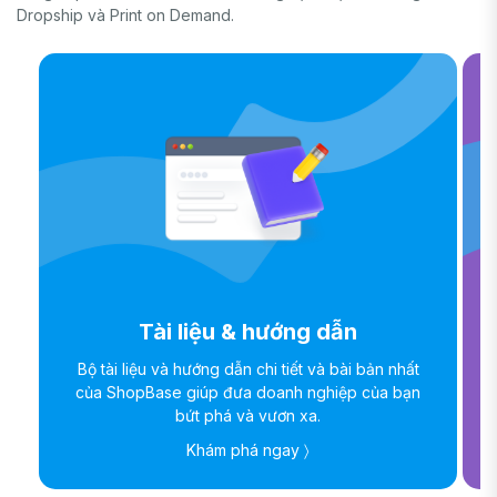
Dropship và Print on Demand.
Tài liệu & hướng dẫn
Bộ tài liệu và hướng dẫn chi tiết và bài bản nhất
của ShopBase giúp đưa doanh nghiệp của bạn
bứt phá và vươn xa.
Khám phá ngay 〉