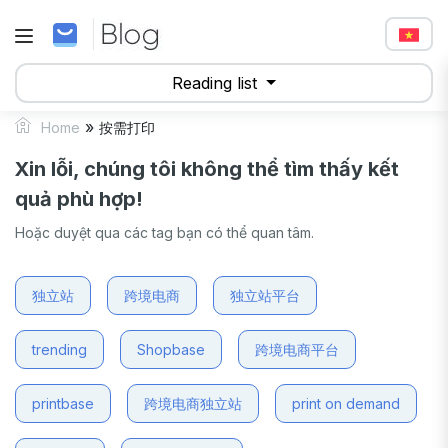
Reading list
»
Home
按需打印
Xin lỗi, chúng tôi không thể tìm thấy kết
quả phù hợp!
Hoặc duyệt qua các tag bạn có thể quan tâm.
独立站
跨境电商
独立站平台
trending
Shopbase
跨境电商平台
printbase
跨境电商独立站
print on demand