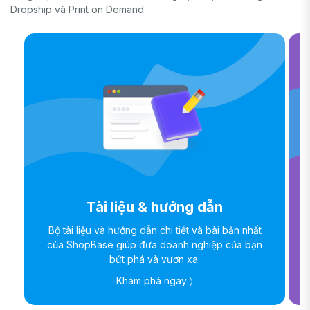
Dropship và Print on Demand.
Tài liệu & hướng dẫn
Bộ tài liệu và hướng dẫn chi tiết và bài bản nhất
của ShopBase giúp đưa doanh nghiệp của bạn
bứt phá và vươn xa.
Khám phá ngay 〉