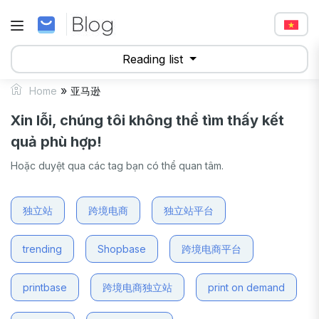
Reading list
»
Home
亚马逊
Xin lỗi, chúng tôi không thể tìm thấy kết
quả phù hợp!
Hoặc duyệt qua các tag bạn có thể quan tâm.
独立站
跨境电商
独立站平台
trending
Shopbase
跨境电商平台
printbase
跨境电商独立站
print on demand