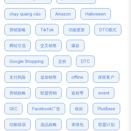
chạy quảng cáo
Amazon
Halloween
营销策略
TikTok
功能更新
DTC模式
网站引流
交叉销售
爆款
Google Shopping
定价
DTC
支付风险
追加销售
offline
保留客户
营销政略
联盟营销
返校季
event
GEC
Facebook广告
收款
PlusBase
结账错误
选品政略
表情包
联盟计划