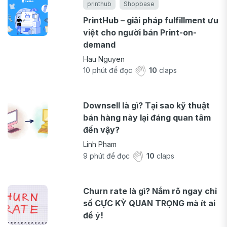
printhub
Shopbase
PrintHub – giải pháp fulfillment ưu
việt cho người bán Print-on-
demand
Hau Nguyen
10
phút để đọc
10
claps
Downsell là gì? Tại sao kỹ thuật
bán hàng này lại đáng quan tâm
đến vậy?
Linh Pham
9
phút để đọc
10
claps
Churn rate là gì? Nắm rõ ngay chỉ
số CỰC KỲ QUAN TRỌNG mà ít ai
để ý!