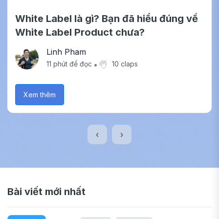
White Label là gì? Bạn đã hiểu đúng về
White Label Product chưa?
Linh Pham
11
phút để đọc
10 claps
Xem thêm
‹
›
Bài viết mới nhất