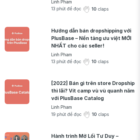
Linh Pham
13
phút để đọc
10
claps
Hướng dẫn bán dropshipping với
PlusBase – Nền tảng ưu việt MỚI
NHẤT cho các seller!
Linh Pham
13
phút để đọc
10
claps
[2022] Bán gì trên store Dropship
thì lãi? Vít camp vù vù quanh năm
với PlusBase Catalog
Linh Pham
19
phút để đọc
10
claps
Hành trình Mở Lối Tư Duy –