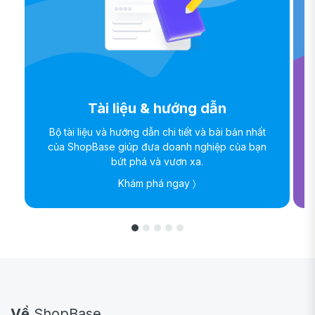
Tài liệu & hướng dẫn
Bộ tài liệu và hướng dẫn chi tiết và bài bản nhất
của ShopBase giúp đưa doanh nghiệp của bạn
bứt phá và vươn xa.
Khám phá ngay 〉
Về
ShopBase