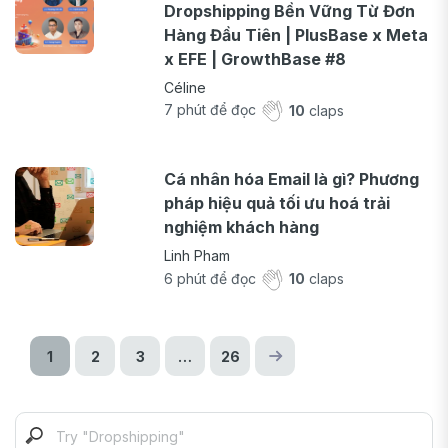
Dropshipping Bền Vững Từ Đơn
Hàng Đầu Tiên | PlusBase x Meta
x EFE | GrowthBase #8
Céline
7
phút để đọc
10
claps
Cá nhân hóa Email là gì? Phương
pháp hiệu quả tối ưu hoá trải
nghiệm khách hàng
Linh Pham
6
phút để đọc
10
claps
1
2
3
…
26