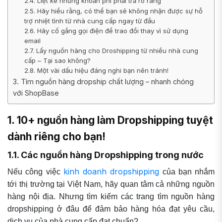
2.4. Liệt kê những khoản phí phải trả rõ ràng
2.5. Hãy hiểu rằng, có thể bạn sẽ không nhận được sự hỗ
trợ nhiệt tình từ nhà cung cấp ngay từ đầu
2.6. Hãy cố gắng gọi điện để trao đổi thay vì sử dụng
email
2.7. Lấy nguồn hàng cho Droshipping từ nhiều nhà cung
cấp – Tại sao không?
2.8. Một vài dấu hiệu đáng nghi bạn nên tránh!
3. Tìm nguồn hàng dropship chất lượng – nhanh chóng
với ShopBase
1. 10+ nguồn hàng làm Dropshipping tuyệt
dành riêng cho bạn!
1.1. Các nguồn hàng Dropshipping trong nước
kinh doanh dropshipping
Nếu công việc
của bạn nhắm
tới thị trường tại Việt Nam, hãy quan tâm cả những nguồn
hàng nội địa. Nhưng tìm kiếm các trang tìm nguồn hàng
dropshipping ở đâu để đảm bảo hàng hóa đạt yêu cầu,
dịch vụ của nhà cung cấp đạt chuẩn?