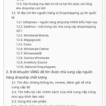
1.1.3. Sàn thương mại điện tử với cơ hội tìm được các tổng
kho dropship cực lớn!
1.2. 10 địa chỉ tìm nguồn hàng sỉ Dropshipping uy tín quốc
tế
1.2.1. AliExpress – nguồn hàng dropship HÀNG ĐẦU hiện nay
1.2.2. SaleHoo – một trong các nhà cung cấp dropshipping
SỐ 1
1.2.3. Worldwide Brands
1.2.4. Megagoods
1.2.5. Doba
1.2.6. Wholesale Central
1.2.7. Wholesale2B
1.2.8. Sunrise Wholesale
1.2.9. Inventory Source
1.2.10. National Dropshippers
2. 8 lời khuyên VÀNG để tìm được nhà cung cấp nguồn
hàng dropship chất lượng
2.1. Tìm đọc những thông tin, review, đánh giá về nhà
cung cấp đó
2.2. Tìm hiểu kỹ các chính sách của nhà cung cấp cũng
như quy trình làm việc
2.3. Dùng thử sản phẩm