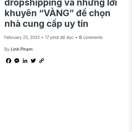
dropshipping và những lời
khuyên “VÀNG” để chọn
nhà cung cấp uy tín
February 23, 2022
•
17
phút để đọc
•
0
comments
By
Linh Pham
Facebook
Messenger
LinkedIn
Twitter
Copy
Link