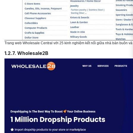
Trang web Wholesale Central với 25 kinh nghiệm kết nối giữa nhà bán buôn và n
1.2.7. Wholesale2B