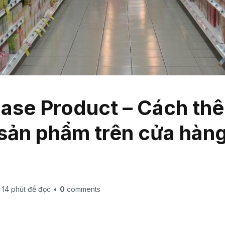
ase Product – Cách th
 sản phẩm trên cửa hàn
14
phút để đọc
•
0
comments