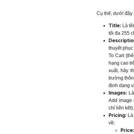
Cụ thể, dưới đây l
Title:
Là tê
tối đa 255 c
Descriptio
thuyết phục
To Cart (t
hạng cao tr
xuất, hãy t
trường thôn
định dạng v
Images:
Là 
Add image (
chỉ liên kết).
Pricing:
Là 
về:
Price