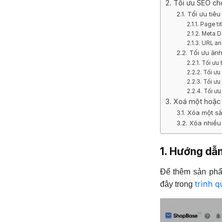
2. Tối ưu SEO c
2.1. Tối ưu ti
2.1.1. Page ti
2.1.2. Meta 
2.1.3. URL a
2.2. Tối ưu ả
2.2.1. Tối ưu
2.2.2. Tối ư
2.2.3. Tối ư
2.2.4. Tối ưu
3. Xoá một hoặc
3.1. Xóa một 
3.2. Xóa nhiề
1. Hướng dẫ
Để thêm sản phẩ
trình q
đây trong