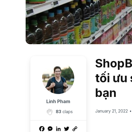
ShopB
tối ưu
bạn
Linh Pham
January 21, 2022
•
83
claps
Facebook
Messenger
LinkedIn
Twitter
Copy