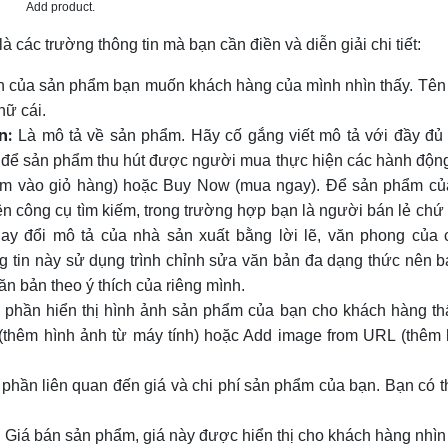
Add product.
à các trường thông tin mà bạn cần điền và diễn giải chi tiết:
n của sản phẩm bạn muốn khách hàng của mình nhìn thấy. Tên
hữ cái.
n:
Là mô tả về sản phẩm. Hãy cố gắng viết mô tả với đầy đủ 
 để sản phẩm thu hút được người mua thực hiện các hành động
hêm vào giỏ hàng) hoặc Buy Now (mua ngay). Để sản phẩm củ
ên công cụ tìm kiếm, trong trường hợp bạn là người bán lẻ chứ
hay đổi mô tả của nhà sản xuất bằng lời lẽ, văn phong của 
g tin này sử dụng trình chỉnh sửa văn bản đa dạng thức nên b
ăn bản theo ý thích của riêng mình.
phần hiển thị hình ảnh sản phẩm của bạn cho khách hàng th
thêm hình ảnh từ máy tính) hoặc Add image from URL (thêm 
phần liên quan đến giá và chi phí sản phẩm của bạn. Bạn có thể
:
Giá bán sản phẩm, giá này được hiển thị cho khách hàng nhìn