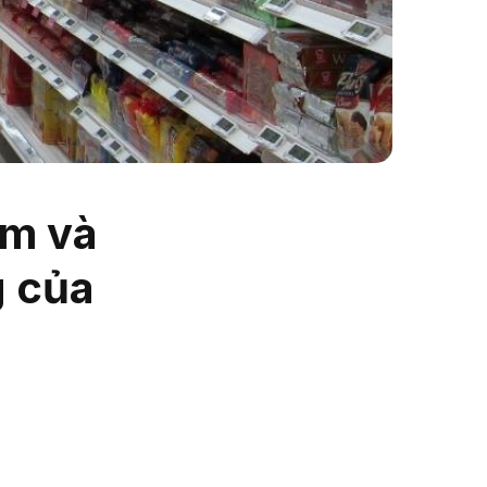
êm và
g của