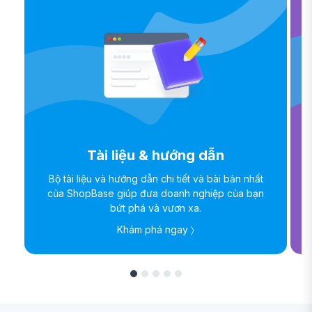
Tài liệu & hướng dẫn
Bộ tài liệu và hướng dẫn chi tiết và bài bản nhất
của ShopBase giúp đưa doanh nghiệp của bạn
bứt phá và vươn xa.
Khám phá ngay 〉