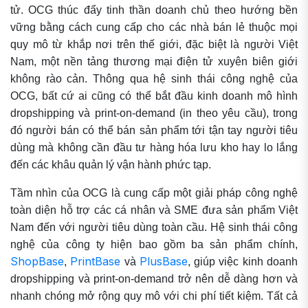
tử. OCG thúc đẩy tinh thần doanh chủ theo hướng bền
vững bằng cách cung cấp cho các nhà bán lẻ thuộc mọi
quy mô từ khắp nơi trên thế giới, đặc biệt là người Việt
Nam, một nền tảng thương mại điện tử xuyên biên giới
không rào cản. Thông qua hệ sinh thái công nghệ của
OCG, bất cứ ai cũng có thể bắt đầu kinh doanh mô hình
dropshipping và print-on-demand (in theo yêu cầu), trong
đó người bán có thể bán sản phẩm tới tận tay người tiêu
dùng mà không cần đầu tư hàng hóa lưu kho hay lo lắng
đến các khâu quản lý vận hành phức tạp.
Tầm nhìn của OCG là cung cấp một giải pháp công nghệ
toàn diện hỗ trợ các cá nhân và SME đưa sản phẩm Việt
Nam đến với người tiêu dùng toàn cầu. Hệ sinh thái công
nghệ của công ty hiện bao gồm ba sản phẩm chính,
ShopBase
PrintBase
PlusBase
,
và
, giúp việc kinh doanh
dropshipping và print-on-demand trở nên dễ dàng hơn và
nhanh chóng mở rộng quy mô với chi phí tiết kiệm. Tất cả