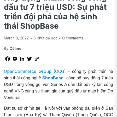
đầu tư 7 triệu USD: Sự phát
triển đội phá của hệ sinh
thái ShopBase
March 8, 2022
•
6
phút để đọc
•
0
comments
By
Céline
Facebook
Messenger
LinkedIn
Twitter
Copy
Link
OpenCommerce Group (OCG)
– công ty phát triển hệ
ShopBase
,
sinh thái công nghệ
công bố huy động 7 triệu
USD trong vòng gọi vốn Series A dẫn dắt bởi kỳ lân công
nghệ VNG cùng sự tham gia của quỹ đầu tư mạo hiểm Do
Ventures.
Đặt trụ sở chính tại Hà Nội với văn phòng đại diện ở San
Francisco (Hoa Kỳ) và Thâm Quyến (Trung Quốc), OCG