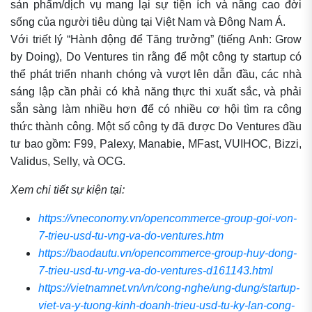
sản phẩm/dịch vụ mang lại sự tiện ích và nâng cao đời
sống của người tiêu dùng tại Việt Nam và Đông Nam Á.
Với triết lý “Hành động để Tăng trưởng” (tiếng Anh: Grow
by Doing), Do Ventures tin rằng để một công ty startup có
thể phát triển nhanh chóng và vượt lên dẫn đầu, các nhà
sáng lập cần phải có khả năng thực thi xuất sắc, và phải
sẵn sàng làm nhiều hơn để có nhiều cơ hội tìm ra công
thức thành công. Một số công ty đã được Do Ventures đầu
tư bao gồm: F99, Palexy, Manabie, MFast, VUIHOC, Bizzi,
Validus, Selly, và OCG.
Xem chi tiết sự kiện tại:
https://vneconomy.vn/opencommerce-group-goi-von-
7-trieu-usd-tu-vng-va-do-ventures.htm
https://baodautu.vn/opencommerce-group-huy-dong-
7-trieu-usd-tu-vng-va-do-ventures-d161143.html
https://vietnamnet.vn/vn/cong-nghe/ung-dung/startup-
viet-va-y-tuong-kinh-doanh-trieu-usd-tu-ky-lan-cong-