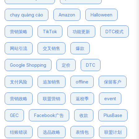
chạy quảng cáo
Amazon
Halloween
营销策略
TikTok
功能更新
DTC模式
网站引流
交叉销售
爆款
Google Shopping
定价
DTC
支付风险
追加销售
offline
保留客户
营销政略
联盟营销
返校季
event
GEC
Facebook广告
收款
PlusBase
结账错误
选品政略
表情包
联盟计划