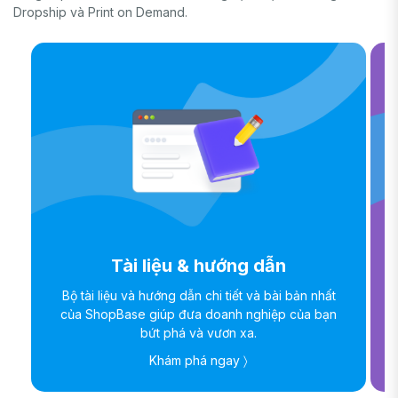
Dropship và Print on Demand.
Tài liệu & hướng dẫn
Bộ tài liệu và hướng dẫn chi tiết và bài bản nhất
của ShopBase giúp đưa doanh nghiệp của bạn
bứt phá và vươn xa.
Khám phá ngay 〉