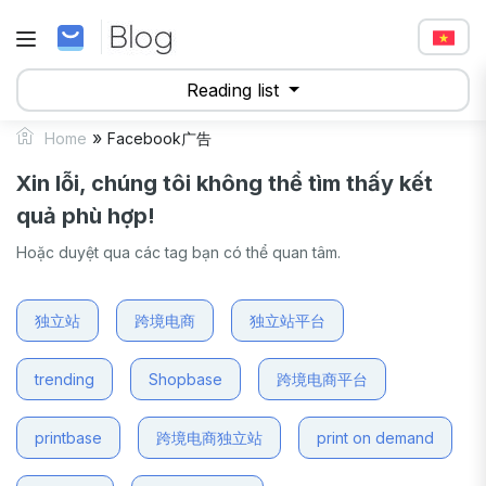
Reading list
»
Home
Facebook广告
Xin lỗi, chúng tôi không thể tìm thấy kết
quả phù hợp!
Hoặc duyệt qua các tag bạn có thể quan tâm.
独立站
跨境电商
独立站平台
trending
Shopbase
跨境电商平台
printbase
跨境电商独立站
print on demand