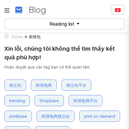
Reading list
»
Home
表情包
Xin lỗi, chúng tôi không thể tìm thấy kết
quả phù hợp!
Hoặc duyệt qua các tag bạn có thể quan tâm.
独立站
跨境电商
独立站平台
trending
Shopbase
跨境电商平台
printbase
跨境电商独立站
print on demand