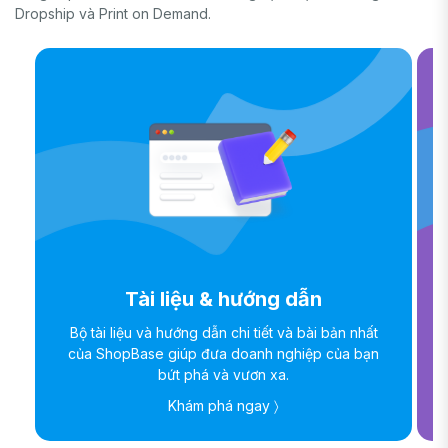
Dropship và Print on Demand.
Tài liệu & hướng dẫn
Bộ tài liệu và hướng dẫn chi tiết và bài bản nhất
của ShopBase giúp đưa doanh nghiệp của bạn
bứt phá và vươn xa.
Khám phá ngay 〉