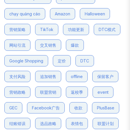
chạy quảng cáo
Amazon
Halloween
营销策略
TikTok
功能更新
DTC模式
网站引流
交叉销售
爆款
Google Shopping
定价
DTC
支付风险
追加销售
offline
保留客户
营销政略
联盟营销
返校季
event
GEC
Facebook广告
收款
PlusBase
结账错误
选品政略
表情包
联盟计划