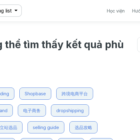
g list
Học viện
Hướ
g thể tìm thấy kết quả phù
nding
Shopbase
跨境电商平台
mand
电子商务
dropshipping
立站选品
selling guide
选品攻略