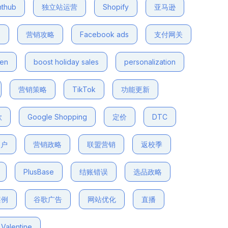
nthub
独立站运营
Shopify
亚马逊
s
营销攻略
Facebook ads
支付网关
den
boost holiday sales
personalization
营销策略
TikTok
功能更新
款
Google Shopping
定价
DTC
客户
营销政略
联盟营销
返校季
PlusBase
结账错误
选品政略
案例
谷歌广告
网站优化
直播
Valentine