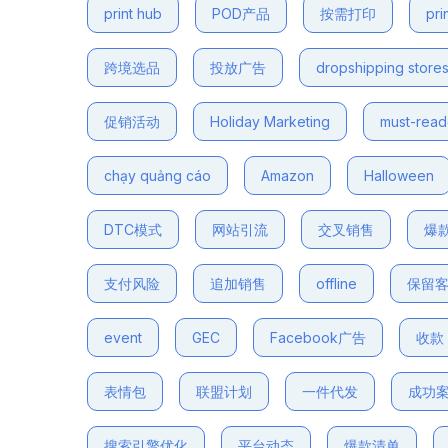
print hub
POD产品
按需打印
pri
跨境选品
投放广告
dropshipping store
促销活动
Holiday Marketing
must-rea
chạy quảng cáo
Amazon
Halloween
DTC模式
网站引流
交叉销售
爆
支付风险
追加销售
offline
保留
event
GEC
Facebook广告
收款
表情包
联盟计划
一件代发
成功
搜索引擎优化
平台动态
爆款清单