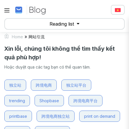
Reading list
»
Home
网站引流
Xin lỗi, chúng tôi không thể tìm thấy kết
quả phù hợp!
Hoặc duyệt qua các tag bạn có thể quan tâm.
独立站
跨境电商
独立站平台
trending
Shopbase
跨境电商平台
printbase
跨境电商独立站
print on demand