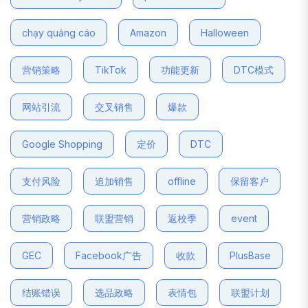
chạy quảng cáo
Amazon
Halloween
营销策略
TikTok
功能更新
DTC模式
网站引流
交叉销售
爆款
Google Shopping
定价
DTC
支付风险
追加销售
offline
保留客户
营销政略
联盟营销
返校季
event
GEC
Facebook广告
收款
PlusBase
结账错误
选品政略
表情包
联盟计划