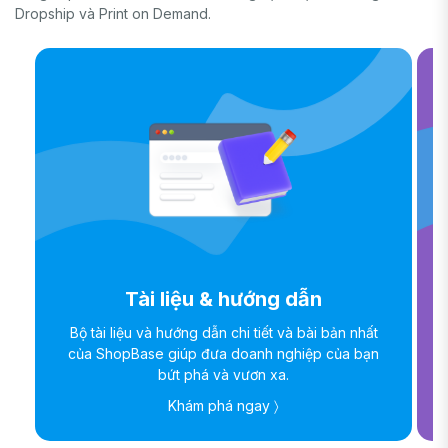
Dropship và Print on Demand.
Tài liệu & hướng dẫn
Bộ tài liệu và hướng dẫn chi tiết và bài bản nhất
của ShopBase giúp đưa doanh nghiệp của bạn
bứt phá và vươn xa.
Khám phá ngay 〉