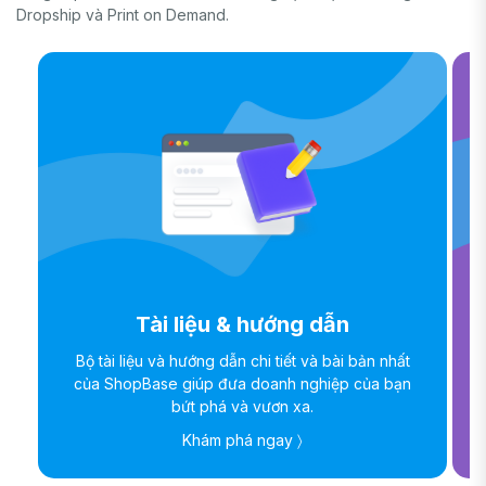
Dropship và Print on Demand.
Tài liệu & hướng dẫn
Bộ tài liệu và hướng dẫn chi tiết và bài bản nhất
của ShopBase giúp đưa doanh nghiệp của bạn
bứt phá và vươn xa.
Khám phá ngay 〉