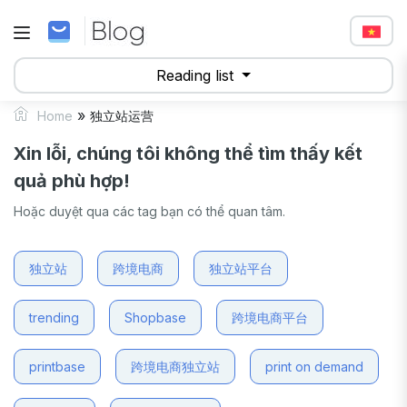
Reading list
»
Home
独立站运营
Xin lỗi, chúng tôi không thể tìm thấy kết
quả phù hợp!
Hoặc duyệt qua các tag bạn có thể quan tâm.
独立站
跨境电商
独立站平台
trending
Shopbase
跨境电商平台
printbase
跨境电商独立站
print on demand