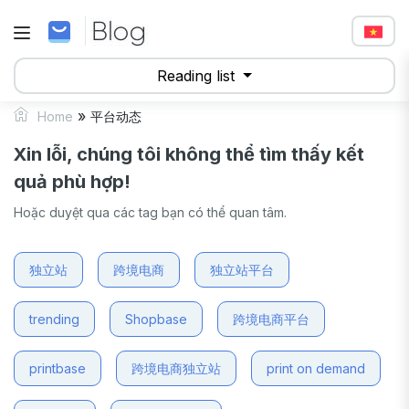
Reading list
»
Home
平台动态
Xin lỗi, chúng tôi không thể tìm thấy kết
quả phù hợp!
Hoặc duyệt qua các tag bạn có thể quan tâm.
独立站
跨境电商
独立站平台
trending
Shopbase
跨境电商平台
printbase
跨境电商独立站
print on demand