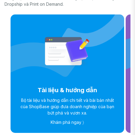
Dropship và Print on Demand.
Tài liệu & hướng dẫn
Bộ tài liệu và hướng dẫn chi tiết và bài bản nhất
của ShopBase giúp đưa doanh nghiệp của bạn
bứt phá và vươn xa.
Khám phá ngay 〉