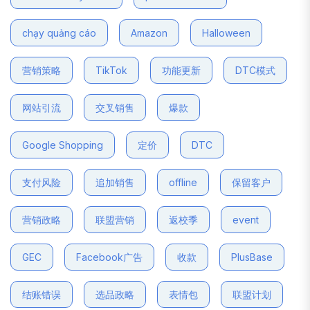
chạy quảng cáo
Amazon
Halloween
营销策略
TikTok
功能更新
DTC模式
网站引流
交叉销售
爆款
Google Shopping
定价
DTC
支付风险
追加销售
offline
保留客户
营销政略
联盟营销
返校季
event
GEC
Facebook广告
收款
PlusBase
结账错误
选品政略
表情包
联盟计划